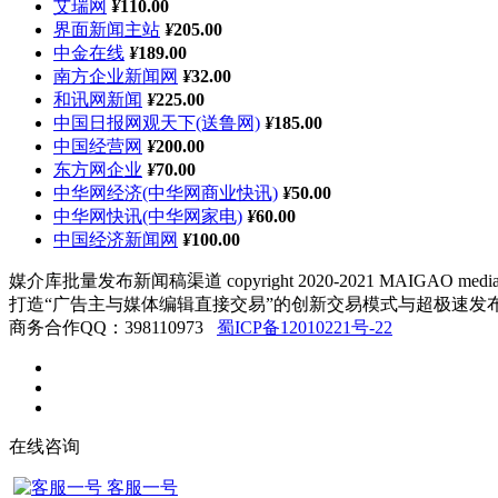
艾瑞网
¥
110.00
界面新闻主站
¥
205.00
中金在线
¥
189.00
南方企业新闻网
¥
32.00
和讯网新闻
¥
225.00
中国日报网观天下(送鲁网)
¥
185.00
中国经营网
¥
200.00
东方网企业
¥
70.00
中华网经济(中华网商业快讯)
¥
50.00
中华网快讯(中华网家电)
¥
60.00
中国经济新闻网
¥
100.00
媒介库批量发布新闻稿渠道 copyright 2020-2021 MAIGAO me
打造“广告主与媒体编辑直接交易”的创新交易模式与超极速发
商务合作QQ：398110973
蜀ICP备12010221号-22
在线咨询
客服一号