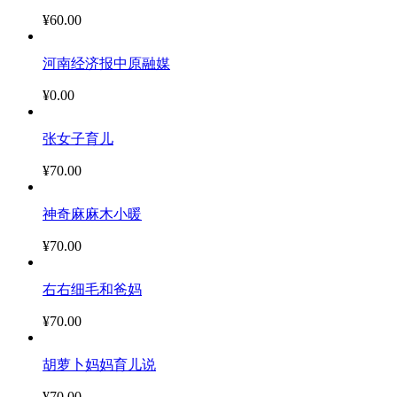
¥60.00
河南经济报中原融媒
¥0.00
张女子育儿
¥70.00
神奇麻麻木小暖
¥70.00
右右细毛和爸妈
¥70.00
胡萝卜妈妈育儿说
¥70.00