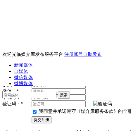
>> 已经是会员？请点：
登录
！
>> 请认真、仔细地填写以下信息，
*
为必填项。
欢迎光临媒介库发布服务平台
注册账号自助发布
帐户注册
新闻媒体
用户名：
*
用户名不能小于2
自媒体
登录密码：
*
密码不能小于6位
微信媒体
确认密码：
*
微博媒体
QQ：
*
微信：
*
手机号：
*
验证码：
*
我同意并承诺遵守《媒介库服务条款》的全